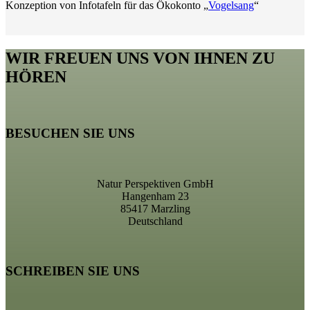
Konzeption von Infotafeln für das Ökokonto „
Vogelsang
“
WIR FREUEN UNS VON IHNEN ZU
HÖREN
BESUCHEN SIE UNS
Natur Perspektiven GmbH
Hangenham 23
85417 Marzling
Deutschland
SCHREIBEN SIE UNS